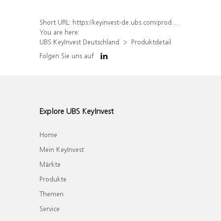
Short URL:
https://keyinvest-de.ubs.com/produkt/detail/index/isin/DE000WA6S6W3
You are here:
UBS KeyInvest Deutschland
Produktdetail
Folgen Sie uns auf
Explore UBS KeyInvest
Home
Mein KeyInvest
Märkte
Produkte
Themen
Service