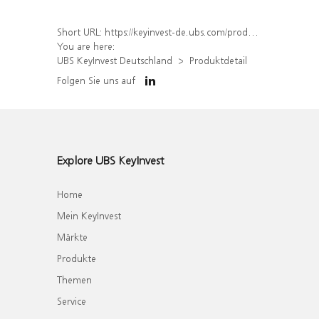
Short URL:
https://keyinvest-de.ubs.com/produkt/detail/index/isin/DE000WA6S3A6
You are here:
UBS KeyInvest Deutschland
Produktdetail
Folgen Sie uns auf
Explore UBS KeyInvest
Home
Mein KeyInvest
Märkte
Produkte
Themen
Service