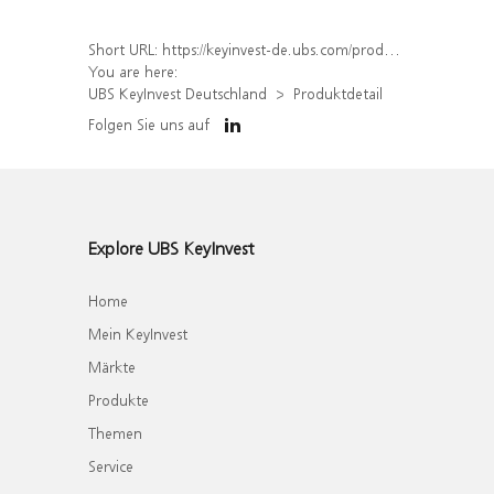
Short URL:
https://keyinvest-de.ubs.com/produkt/detail/index/isin/DE000WA6S2B6
You are here:
UBS KeyInvest Deutschland
Produktdetail
Folgen Sie uns auf
Explore UBS KeyInvest
Home
Mein KeyInvest
Märkte
Produkte
Themen
Service