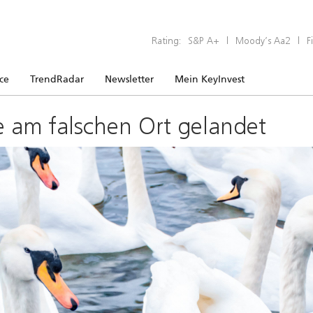
Rating:
S&P A+
|
Moody’s Aa2
|
F
ice
TrendRadar
Newsletter
Mein KeyInvest
e am falschen Ort gelandet