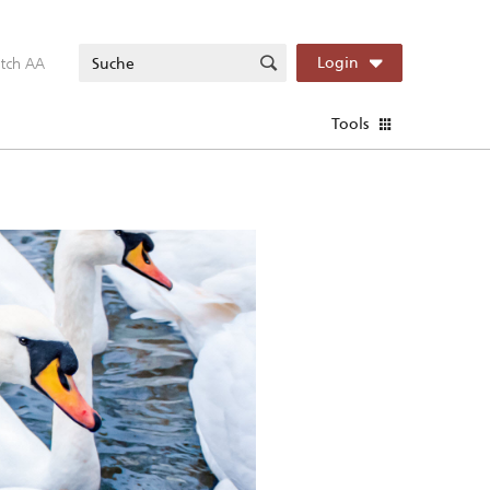
itch AA
Login
Tools