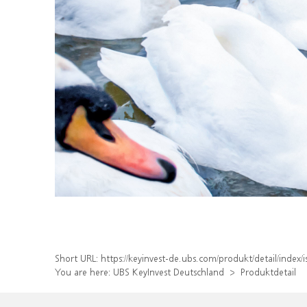
Short URL:
https://keyinvest-de.ubs.com/produkt/detail/inde
You are here:
UBS KeyInvest Deutschland
Produktdetail