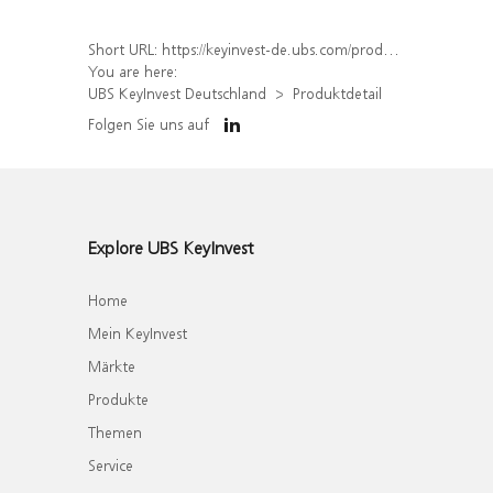
Short URL:
https://keyinvest-de.ubs.com/produkt/detail/index/isin/DE000WA6S119
You are here:
UBS KeyInvest Deutschland
Produktdetail
Folgen Sie uns auf
Explore UBS KeyInvest
Home
Mein KeyInvest
Märkte
Produkte
Themen
Service