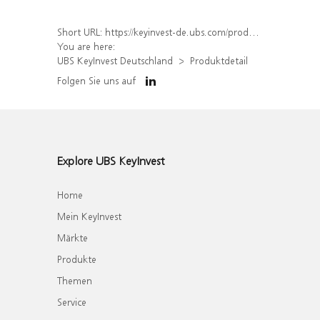
Short URL:
https://keyinvest-de.ubs.com/produkt/detail/index/isin/DE000WA6RZ78
You are here:
UBS KeyInvest Deutschland
Produktdetail
Folgen Sie uns auf
Explore UBS KeyInvest
Home
Mein KeyInvest
Märkte
Produkte
Themen
Service