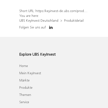
Short URL:
https://keyinvest-de.ubs.com/produkt/detail/index/isin/DE000WA6RVM3
You are here:
UBS KeyInvest Deutschland
Produktdetail
Folgen Sie uns auf
Explore UBS KeyInvest
Home
Mein KeyInvest
Märkte
Produkte
Themen
Service