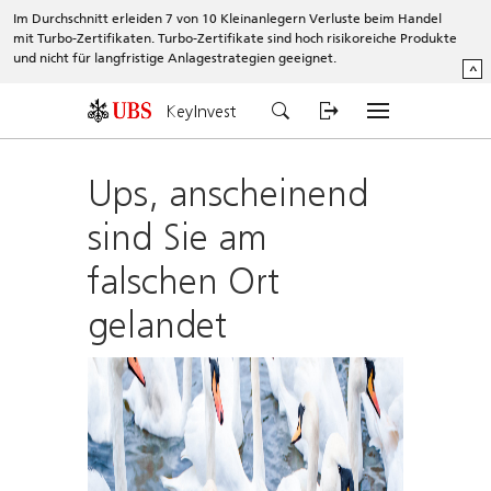
Im Durchschnitt erleiden 7 von 10 Kleinanlegern Verluste beim Handel
mit Turbo-Zertifikaten. Turbo-Zertifikate sind hoch risikoreiche Produkte
und nicht für langfristige Anlagestrategien geeignet.
^
KeyInvest
Ups, anscheinend
sind Sie am
falschen Ort
gelandet