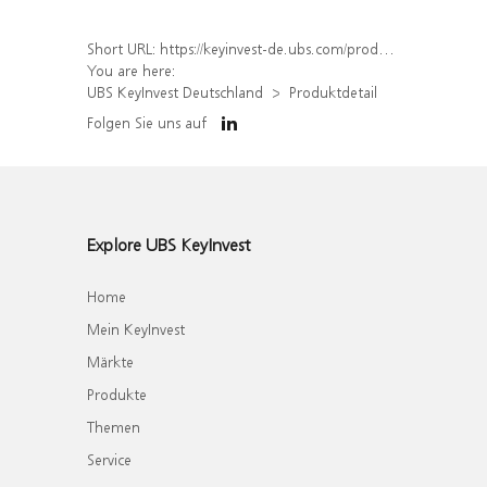
Short URL:
https://keyinvest-de.ubs.com/produkt/detail/index/isin/DE000WA6RV64
You are here:
UBS KeyInvest Deutschland
Produktdetail
Folgen Sie uns auf
Explore UBS KeyInvest
Home
Mein KeyInvest
Märkte
Produkte
Themen
Service