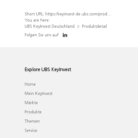
Short URL:
https://keyinvest-de.ubs.com/produkt/detail/index/isin/DE000WA6RV31
You are here:
UBS KeyInvest Deutschland
Produktdetail
Folgen Sie uns auf
Explore UBS KeyInvest
Home
Mein KeyInvest
Märkte
Produkte
Themen
Service