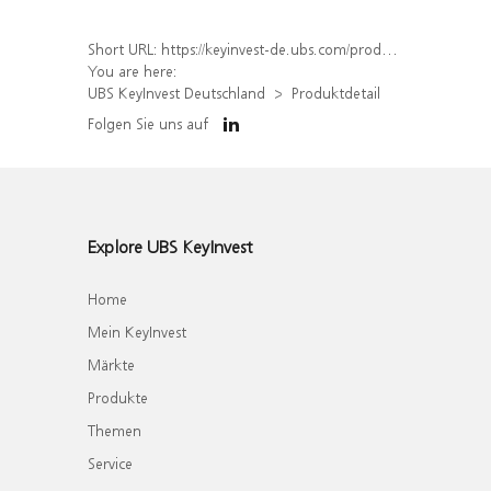
Short URL:
https://keyinvest-de.ubs.com/produkt/detail/index/isin/DE000WA6RR52
You are here:
UBS KeyInvest Deutschland
Produktdetail
Folgen Sie uns auf
Explore UBS KeyInvest
Home
Mein KeyInvest
Märkte
Produkte
Themen
Service