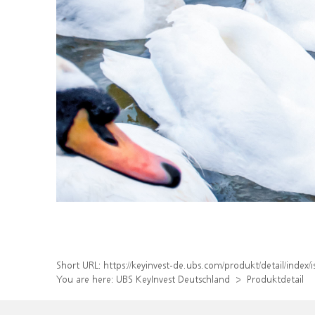
Short URL:
https://keyinvest-de.ubs.com/produkt/detail/inde
You are here:
UBS KeyInvest Deutschland
Produktdetail