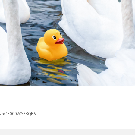
x/isin/DE000WA6RQB6