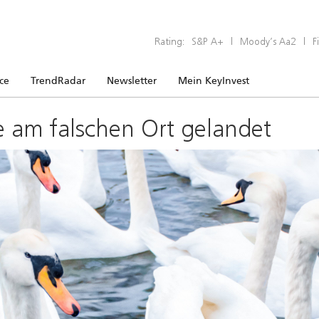
Rating:
S&P A+
|
Moody’s Aa2
|
F
ice
TrendRadar
Newsletter
Mein KeyInvest
e am falschen Ort gelandet