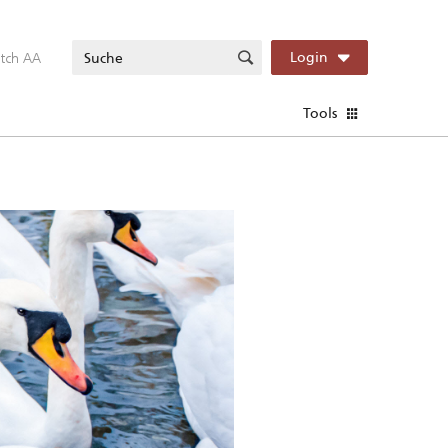
itch AA
Login
Tools