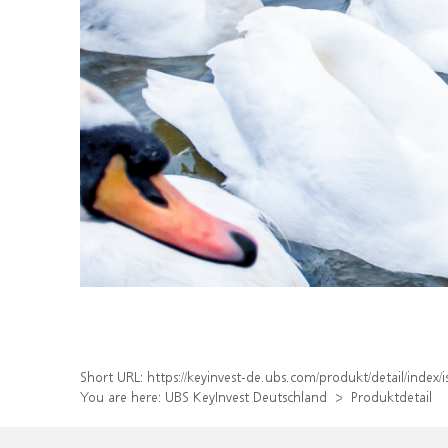
Short URL:
https://keyinvest-de.ubs.com/produkt/detail/inde
You are here:
UBS KeyInvest Deutschland
Produktdetail