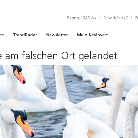
Rating:
S&P A+
|
Moody’s Aa2
|
F
ice
TrendRadar
Newsletter
Mein KeyInvest
e am falschen Ort gelandet