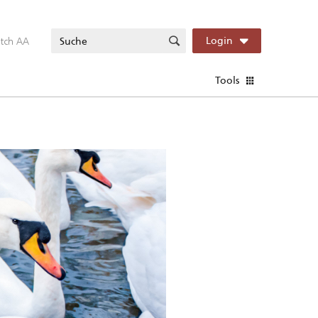
itch AA
Login
Tools