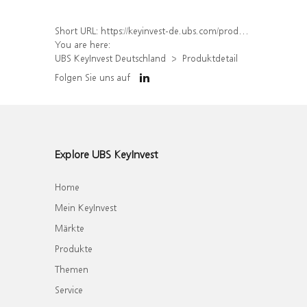
Short URL:
https://keyinvest-de.ubs.com/produkt/detail/index/isin/DE000WA6RMX9
You are here:
UBS KeyInvest Deutschland
Produktdetail
Folgen Sie uns auf
Explore UBS KeyInvest
Home
Mein KeyInvest
Märkte
Produkte
Themen
Service