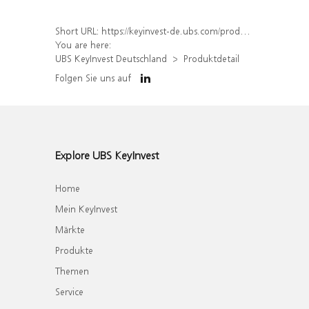
Short URL:
https://keyinvest-de.ubs.com/produkt/detail/index/isin/DE000WA6RHB5
You are here:
UBS KeyInvest Deutschland
Produktdetail
Folgen Sie uns auf
Explore UBS KeyInvest
Home
Mein KeyInvest
Märkte
Produkte
Themen
Service