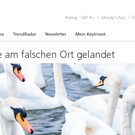
Rating:
S&P A+
|
Moody’s Aa2
|
F
ice
TrendRadar
Newsletter
Mein KeyInvest
e am falschen Ort gelandet