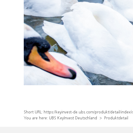
Short URL:
https://keyinvest-de.ubs.com/produkt/detail/inde
You are here:
UBS KeyInvest Deutschland
Produktdetail