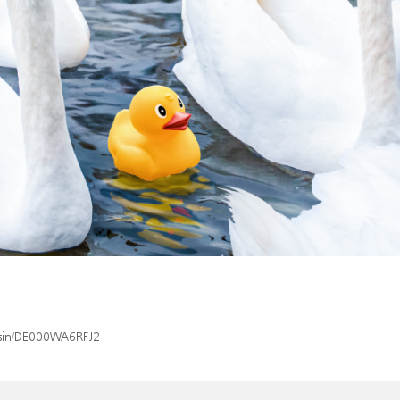
x/isin/DE000WA6RFJ2