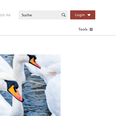
itch AA
Login
Tools