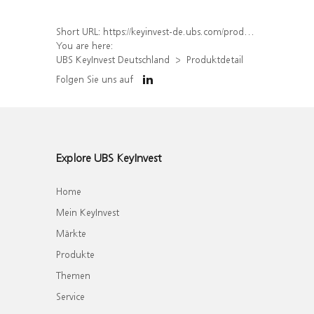
Short URL:
https://keyinvest-de.ubs.com/produkt/detail/index/isin/DE000WA6RDT6
You are here:
UBS KeyInvest Deutschland
Produktdetail
Folgen Sie uns auf
Explore UBS KeyInvest
Home
Mein KeyInvest
Märkte
Produkte
Themen
Service