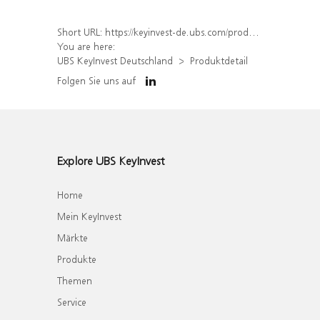
Short URL:
https://keyinvest-de.ubs.com/produkt/detail/index/isin/DE000WA6RAN5
You are here:
UBS KeyInvest Deutschland
Produktdetail
Folgen Sie uns auf
Explore UBS KeyInvest
Home
Mein KeyInvest
Märkte
Produkte
Themen
Service