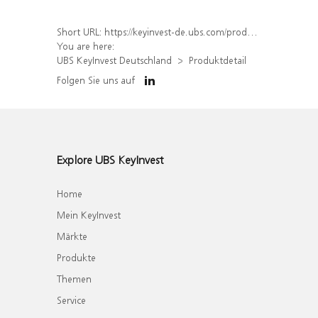
Short URL:
https://keyinvest-de.ubs.com/produkt/detail/index/isin/DE000WA6R9Q0
You are here:
UBS KeyInvest Deutschland
Produktdetail
Folgen Sie uns auf
Explore UBS KeyInvest
Home
Mein KeyInvest
Märkte
Produkte
Themen
Service