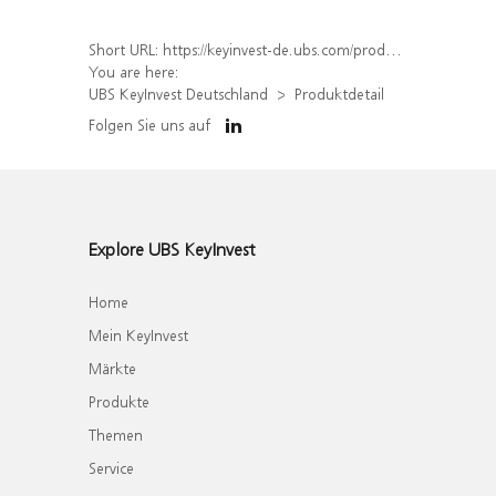
Short URL:
https://keyinvest-de.ubs.com/produkt/detail/index/isin/DE000WA6R996
You are here:
UBS KeyInvest Deutschland
Produktdetail
Folgen Sie uns auf
Explore UBS KeyInvest
Home
Mein KeyInvest
Märkte
Produkte
Themen
Service