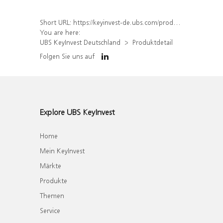
Short URL:
https://keyinvest-de.ubs.com/produkt/detail/index/isin/DE000WA6R301
You are here:
UBS KeyInvest Deutschland
Produktdetail
Folgen Sie uns auf
Explore UBS KeyInvest
Home
Mein KeyInvest
Märkte
Produkte
Themen
Service