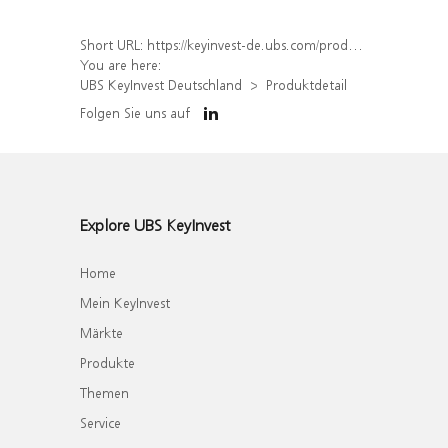
Short URL:
https://keyinvest-de.ubs.com/produkt/detail/index/isin/DE000WA6R095
You are here:
UBS KeyInvest Deutschland
Produktdetail
Folgen Sie uns auf
Explore UBS KeyInvest
Home
Mein KeyInvest
Märkte
Produkte
Themen
Service