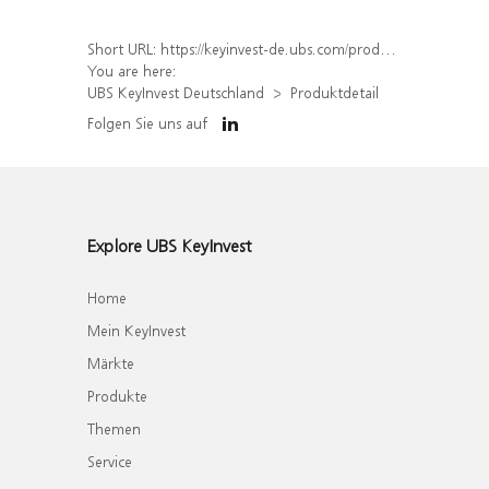
Short URL:
https://keyinvest-de.ubs.com/produkt/detail/index/isin/DE000WA6QYA4
You are here:
UBS KeyInvest Deutschland
Produktdetail
Folgen Sie uns auf
Explore UBS KeyInvest
Home
Mein KeyInvest
Märkte
Produkte
Themen
Service