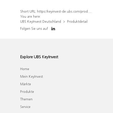
Short URL:
https://keyinvest-de.ubs.com/produkt/detail/index/isin/DE000WA6QWF7
You are here:
UBS KeyInvest Deutschland
Produktdetail
Folgen Sie uns auf
Explore UBS KeyInvest
Home
Mein KeyInvest
Märkte
Produkte
Themen
Service