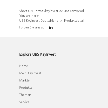
Short URL:
https://keyinvest-de.ubs.com/produkt/detail/index/isin/DE000WA6QL67
You are here:
UBS KeyInvest Deutschland
Produktdetail
Folgen Sie uns auf
Explore UBS KeyInvest
Home
Mein KeyInvest
Märkte
Produkte
Themen
Service