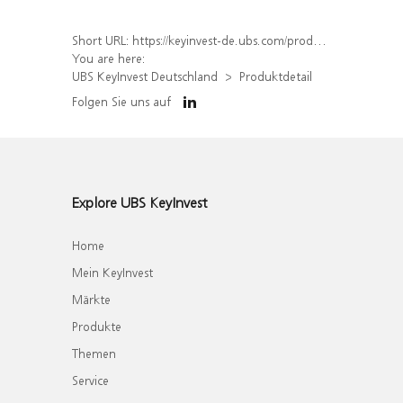
Short URL:
https://keyinvest-de.ubs.com/produkt/detail/index/isin/DE000WA6QFQ9
You are here:
UBS KeyInvest Deutschland
Produktdetail
Folgen Sie uns auf
Explore UBS KeyInvest
Home
Mein KeyInvest
Märkte
Produkte
Themen
Service