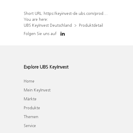
Short URL:
https://keyinvest-de.ubs.com/produkt/detail/index/isin/DE000WA6QF08
You are here:
UBS KeyInvest Deutschland
Produktdetail
Folgen Sie uns auf
Explore UBS KeyInvest
Home
Mein KeyInvest
Märkte
Produkte
Themen
Service