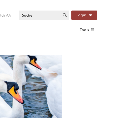
itch AA
Login
Tools