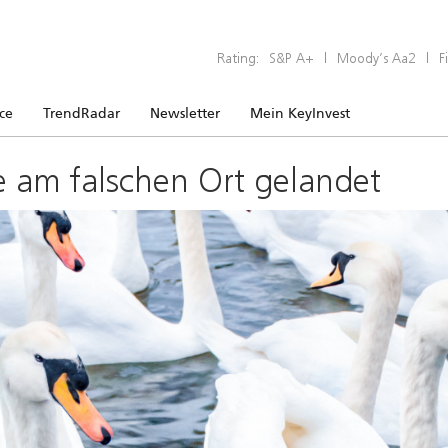
Rating:
S&P A+
|
Moody’s Aa2
|
F
ice
TrendRadar
Newsletter
Mein KeyInvest
e am falschen Ort gelandet