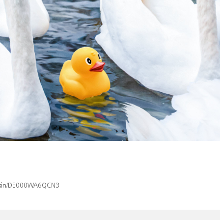
ex/isin/DE000WA6QCN3