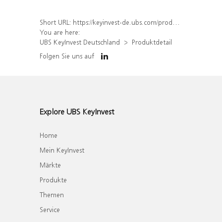
Short URL:
https://keyinvest-de.ubs.com/produkt/detail/index/isin/DE000WA6QCM5
You are here:
UBS KeyInvest Deutschland
Produktdetail
Folgen Sie uns auf
Explore UBS KeyInvest
Home
Mein KeyInvest
Märkte
Produkte
Themen
Service