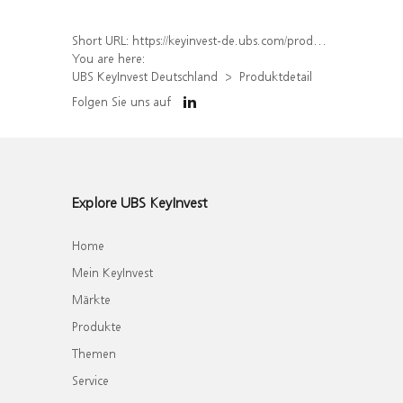
Short URL:
https://keyinvest-de.ubs.com/produkt/detail/index/isin/DE000WA6Q9V1
You are here:
UBS KeyInvest Deutschland
Produktdetail
Folgen Sie uns auf
Explore UBS KeyInvest
Home
Mein KeyInvest
Märkte
Produkte
Themen
Service