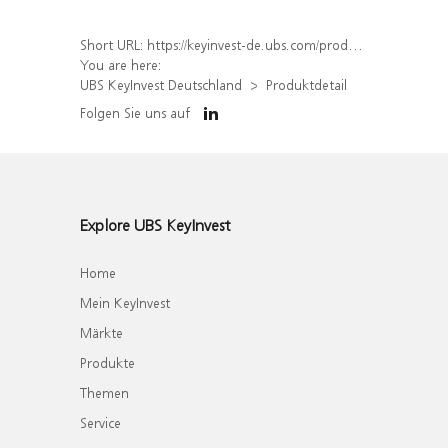
Short URL:
https://keyinvest-de.ubs.com/produkt/detail/index/isin/DE000WA6Q9C1
You are here:
UBS KeyInvest Deutschland
Produktdetail
Folgen Sie uns auf
Explore UBS KeyInvest
Home
Mein KeyInvest
Märkte
Produkte
Themen
Service