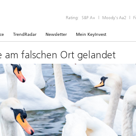
Rating:
S&P A+
|
Moody’s Aa2
|
F
ice
TrendRadar
Newsletter
Mein KeyInvest
e am falschen Ort gelandet