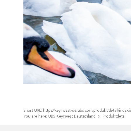
Short URL:
https://keyinvest-de.ubs.com/produkt/detail/inde
You are here:
UBS KeyInvest Deutschland
Produktdetail