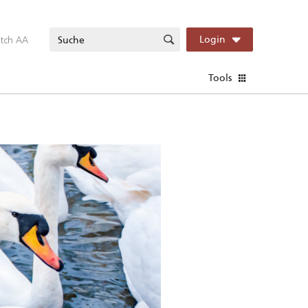
itch AA
Login
Tools