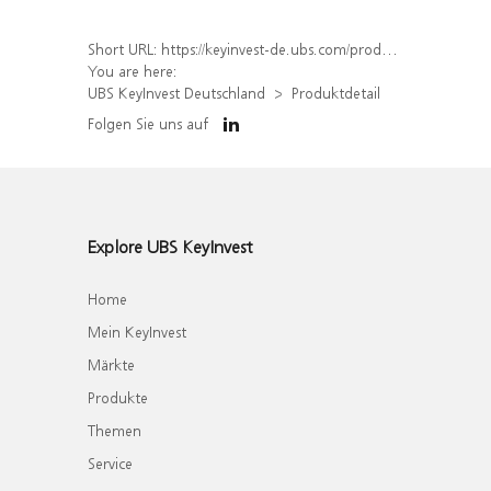
Short URL:
https://keyinvest-de.ubs.com/produkt/detail/index/isin/DE000WA6Q8Q3
You are here:
UBS KeyInvest Deutschland
Produktdetail
Folgen Sie uns auf
Explore UBS KeyInvest
Home
Mein KeyInvest
Märkte
Produkte
Themen
Service