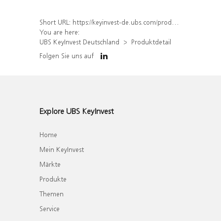
Short URL:
https://keyinvest-de.ubs.com/produkt/detail/index/isin/DE000WA6Q6S3
You are here:
UBS KeyInvest Deutschland
Produktdetail
Folgen Sie uns auf
Explore UBS KeyInvest
Home
Mein KeyInvest
Märkte
Produkte
Themen
Service