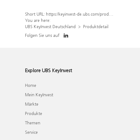
Short URL:
https://keyinvest-de.ubs.com/produkt/detail/index/isin/DE000WA6Q667
You are here:
UBS KeyInvest Deutschland
Produktdetail
Folgen Sie uns auf
Explore UBS KeyInvest
Home
Mein KeyInvest
Märkte
Produkte
Themen
Service