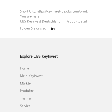
Short URL:
https://keyinvest-de.ubs.com/produkt/detail/index/isin/DE000WA6Q5K2
You are here:
UBS KeyInvest Deutschland
Produktdetail
Folgen Sie uns auf
Explore UBS KeyInvest
Home
Mein KeyInvest
Märkte
Produkte
Themen
Service