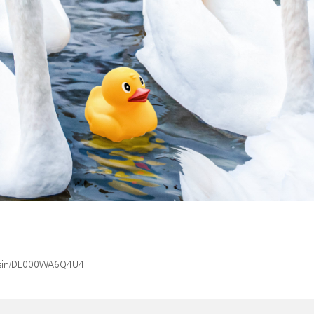
ex/isin/DE000WA6Q4U4