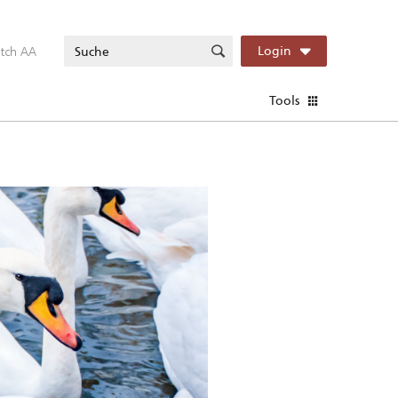
itch AA
Login
Tools