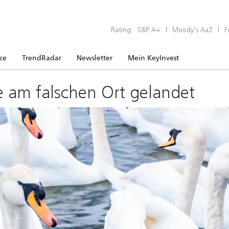
Rating:
S&P A+
|
Moody’s Aa2
|
F
ice
TrendRadar
Newsletter
Mein KeyInvest
e am falschen Ort gelandet