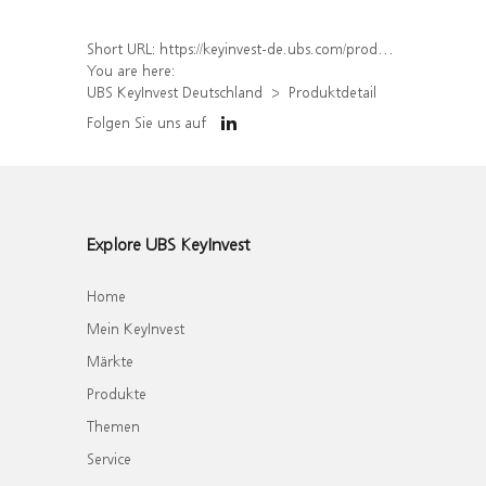
Short URL:
https://keyinvest-de.ubs.com/produkt/detail/index/isin/DE000WA6Q4P4
You are here:
UBS KeyInvest Deutschland
Produktdetail
Folgen Sie uns auf
Explore UBS KeyInvest
Home
Mein KeyInvest
Märkte
Produkte
Themen
Service