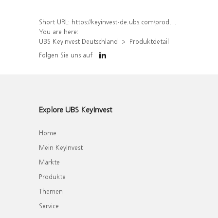
Short URL:
https://keyinvest-de.ubs.com/produkt/detail/index/isin/DE000WA6Q0N7
You are here:
UBS KeyInvest Deutschland
Produktdetail
Folgen Sie uns auf
Explore UBS KeyInvest
Home
Mein KeyInvest
Märkte
Produkte
Themen
Service