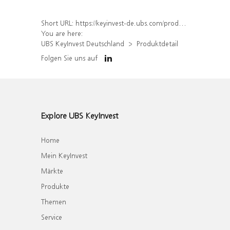
Short URL:
https://keyinvest-de.ubs.com/produkt/detail/index/isin/DE000WA6Q097
You are here:
UBS KeyInvest Deutschland
Produktdetail
Folgen Sie uns auf
Explore UBS KeyInvest
Home
Mein KeyInvest
Märkte
Produkte
Themen
Service