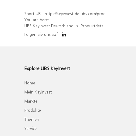
Short URL:
https://keyinvest-de.ubs.com/produkt/detail/index/isin/DE000WA6PLY3
You are here:
UBS KeyInvest Deutschland
Produktdetail
Folgen Sie uns auf
Explore UBS KeyInvest
Home
Mein KeyInvest
Märkte
Produkte
Themen
Service