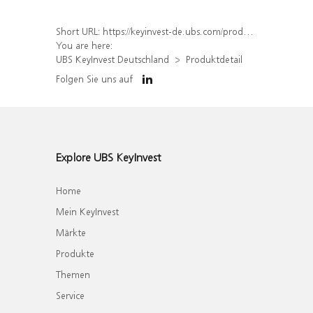
Short URL:
https://keyinvest-de.ubs.com/produkt/detail/index/isin/DE000WA6PK28
You are here:
UBS KeyInvest Deutschland
Produktdetail
Folgen Sie uns auf
Explore UBS KeyInvest
Home
Mein KeyInvest
Märkte
Produkte
Themen
Service