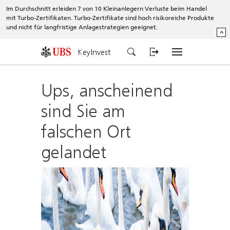
Im Durchschnitt erleiden 7 von 10 Kleinanlegern Verluste beim Handel
mit Turbo-Zertifikaten. Turbo-Zertifikate sind hoch risikoreiche Produkte
und nicht für langfristige Anlagestrategien geeignet.
^
KeyInvest
Ups, anscheinend
sind Sie am
falschen Ort
gelandet