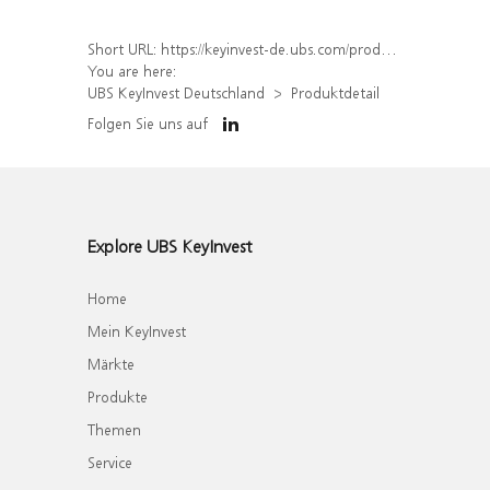
Short URL:
https://keyinvest-de.ubs.com/produkt/detail/index/isin/DE000WA6PGZ0
You are here:
UBS KeyInvest Deutschland
Produktdetail
Folgen Sie uns auf
Explore UBS KeyInvest
Home
Mein KeyInvest
Märkte
Produkte
Themen
Service