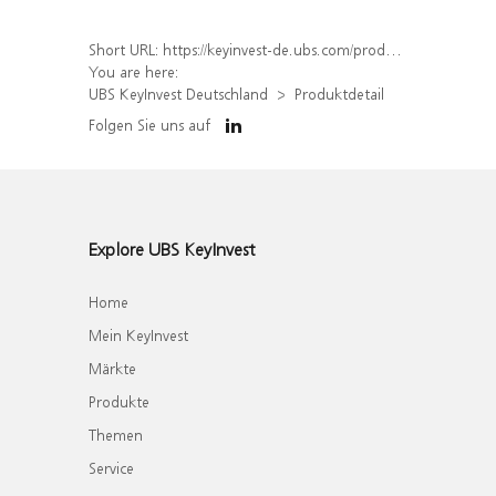
Short URL:
https://keyinvest-de.ubs.com/produkt/detail/index/isin/DE000WA6PGR7
You are here:
UBS KeyInvest Deutschland
Produktdetail
Folgen Sie uns auf
Explore UBS KeyInvest
Home
Mein KeyInvest
Märkte
Produkte
Themen
Service