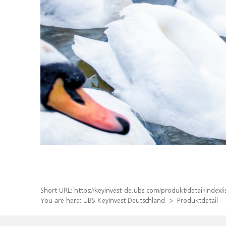
Short URL:
https://keyinvest-de.ubs.com/produkt/detail/inde
You are here:
UBS KeyInvest Deutschland
Produktdetail