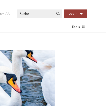
itch AA
Login
Tools