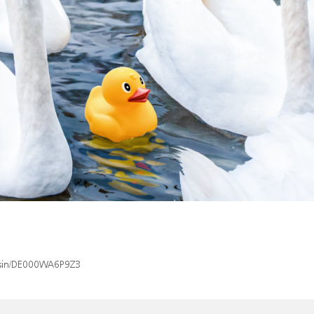
x/isin/DE000WA6P9Z3