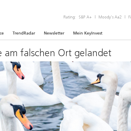
Rating:
S&P A+
|
Moody’s Aa2
|
F
ice
TrendRadar
Newsletter
Mein KeyInvest
e am falschen Ort gelandet