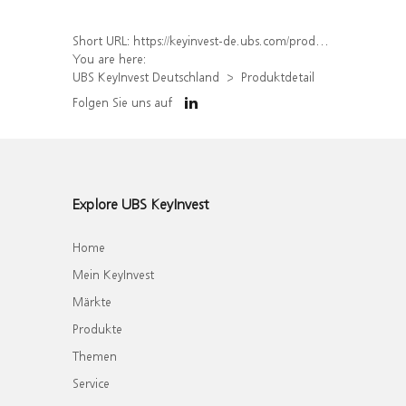
Short URL:
https://keyinvest-de.ubs.com/produkt/detail/index/isin/DE000WA6P768
You are here:
UBS KeyInvest Deutschland
Produktdetail
Folgen Sie uns auf
Explore UBS KeyInvest
Home
Mein KeyInvest
Märkte
Produkte
Themen
Service