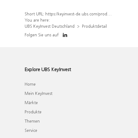
Short URL:
https://keyinvest-de.ubs.com/produkt/detail/index/isin/DE000WA6P6Z9
You are here:
UBS KeyInvest Deutschland
Produktdetail
Folgen Sie uns auf
Explore UBS KeyInvest
Home
Mein KeyInvest
Märkte
Produkte
Themen
Service