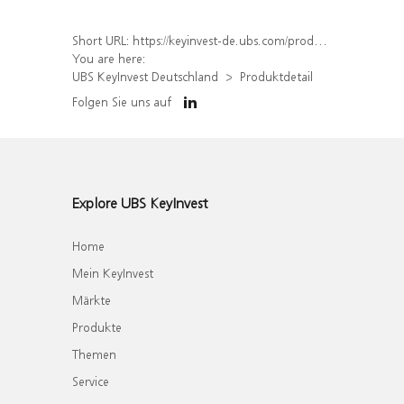
Short URL:
https://keyinvest-de.ubs.com/produkt/detail/index/isin/DE000WA6P537
You are here:
UBS KeyInvest Deutschland
Produktdetail
Folgen Sie uns auf
Explore UBS KeyInvest
Home
Mein KeyInvest
Märkte
Produkte
Themen
Service