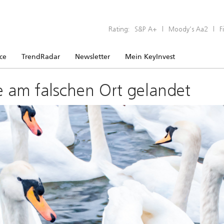
Rating:
S&P A+
|
Moody’s Aa2
|
F
ice
TrendRadar
Newsletter
Mein KeyInvest
e am falschen Ort gelandet