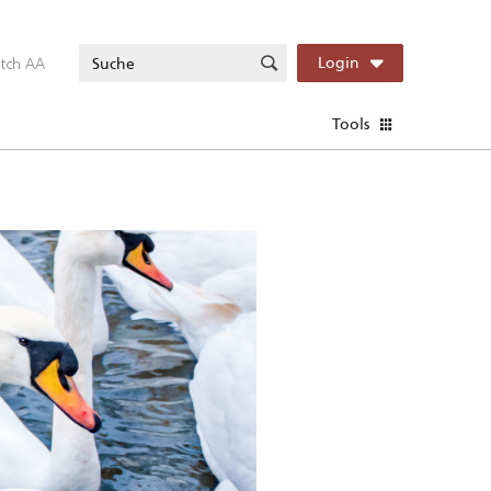
itch AA
Login
Tools