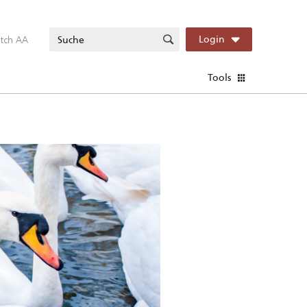
itch AA
Login
Tools