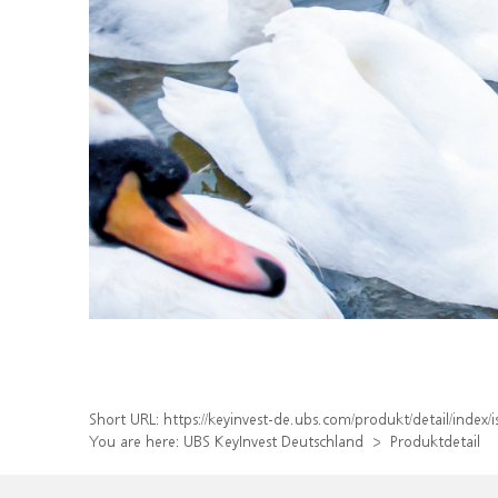
Short URL:
https://keyinvest-de.ubs.com/produkt/detail/inde
You are here:
UBS KeyInvest Deutschland
Produktdetail