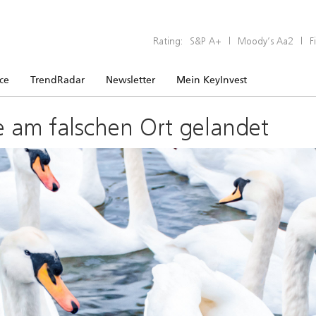
Rating:
S&P A+
|
Moody’s Aa2
|
F
ice
TrendRadar
Newsletter
Mein KeyInvest
e am falschen Ort gelandet