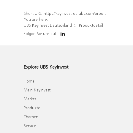
Short URL:
https://keyinvest-de.ubs.com/produkt/detail/index/isin/DE000WA6NZB6
You are here:
UBS KeyInvest Deutschland
Produktdetail
Folgen Sie uns auf
Explore UBS KeyInvest
Home
Mein KeyInvest
Märkte
Produkte
Themen
Service